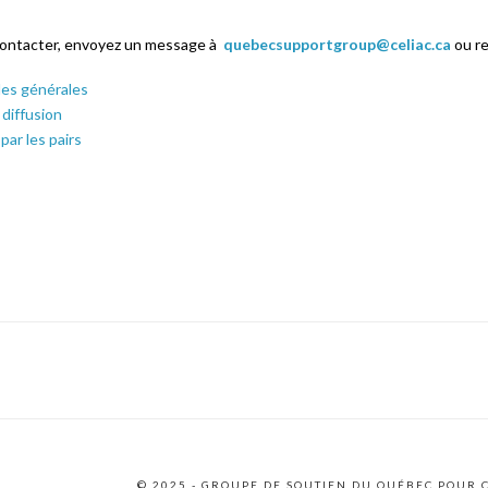
contacter, envoyez un message à
quebecsupportgroup@celiac.ca
ou re
s générales
 diffusion
par les pairs
© 2025 - GROUPE DE SOUTIEN DU QUÉBEC POUR