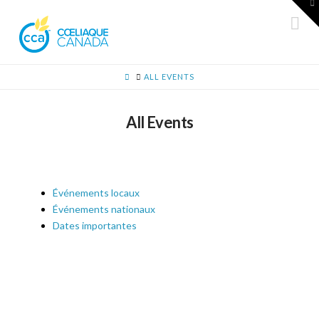
A
la
Na
b
d
g
HOME
ALL EVENTS
All Events
Événements locaux
Événements nationaux
Dates importantes