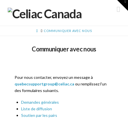
A
la
Na
b
d
g
HOME
COMMUNIQUER AVEC NOUS
Communiquer avec nous
Pour nous contacter, envoyez un message à
quebecsupportgroup@celiac.ca
ou remplissez l'un
des formulaires suivants.
Demandes générales
Liste de diffusion
Soutien par les pairs