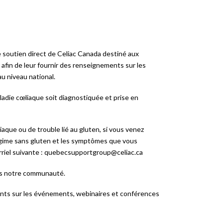
outien direct de Celiac Canada destiné aux
 afin de leur fournir des renseignements sur les
au niveau national.
adie cœliaque soit diagnostiquée et prise en
aque ou de trouble lié au gluten, si vous venez
régime sans gluten et les symptômes que vous
rriel suivante : quebecsupportgroup@celiac.ca
ns notre communauté.
nts sur les événements, webinaires et conférences