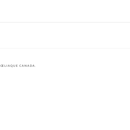
 CŒLIAQUE CANADA.
am